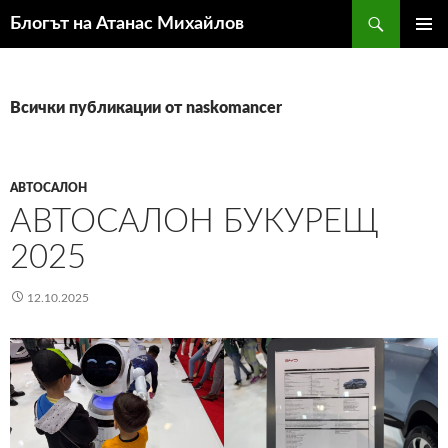
Към
Търсене
Блогът на Атанас Михайлов
съдържанието
ГЛАВН
МЕНЮ
Всички публикации от naskomancer
АВТОСАЛОН
АВТОСАЛОН БУКУРЕЩ
2025
12.10.2025